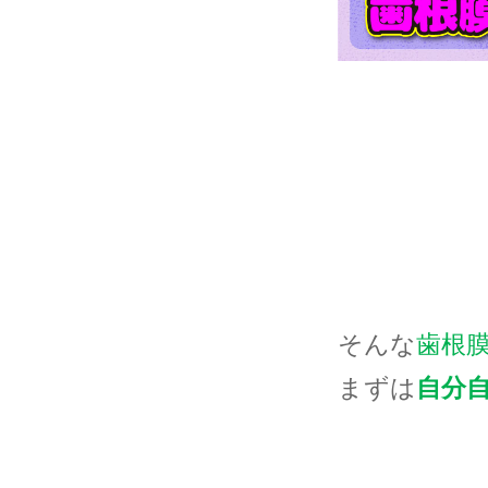
そんな
歯根
まずは
自分