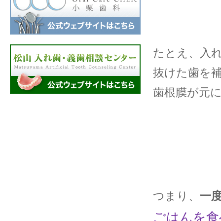
たとえ、入
抜けた歯を
歯根膜が元
つまり、
一
ごはんを食