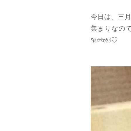
今日は、三
集まりなの
٩꒰৹৺৹ઌ꒱♡