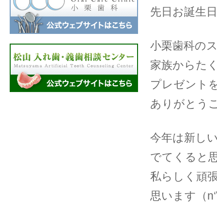
先日お誕生
小栗歯科の
家族からた
プレゼント
ありがとうご
今年は新し
でてくると
私らしく頑
思います（n‘∀