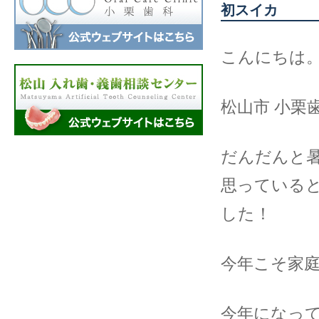
初スイカ
こんにちは
松山市 小栗
だんだんと
思っている
した！
今年こそ家
今年になっ